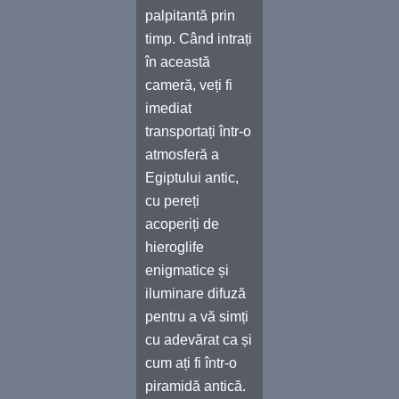
palpitantă prin
timp. Când intrați
în această
cameră, veți fi
imediat
transportați într-o
atmosferă a
Egiptului antic,
cu pereți
acoperiți de
hieroglife
enigmatice și
iluminare difuză
pentru a vă simți
cu adevărat ca și
cum ați fi într-o
piramidă antică.