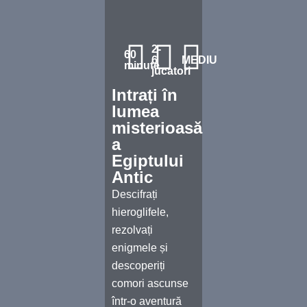
2-
60
6
MEDIU
minute
jucatori
Intrați în
lumea
misterioasă
a
Egiptului
Antic
Descifrați
hieroglifele,
rezolvați
enigmele și
descoperiți
comori ascunse
într-o aventură