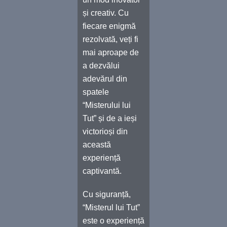
și creativ. Cu
fiecare enigmă
rezolvată, veți fi
mai aproape de
a dezvălui
adevărul din
spatele
“Misterului lui
Tut” și de a ieși
victorioși din
această
experiență
captivantă.
Cu siguranță,
“Misterul lui Tut”
este o experiență