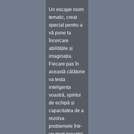
Un escape room
tematic, creat
special pentru a
vă pune la
încercare
abilitățile și
imaginația.
Fiecare pas în
această călătorie
va testa
inteligența
voastră, spiritul
de echipă și
capacitatea de a
rezolva
problemele într-
un mod inovator