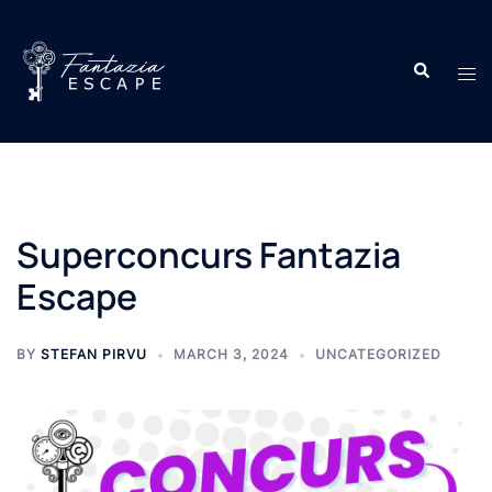
Skip
to
Search
content
Tog
men
Superconcurs Fantazia
Escape
BY
STEFAN PIRVU
MARCH 3, 2024
UNCATEGORIZED